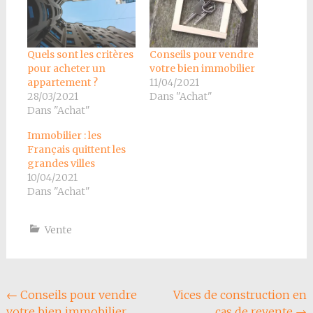
Quels sont les critères
Conseils pour vendre
pour acheter un
votre bien immobilier
appartement ?
11/04/2021
28/03/2021
Dans "Achat"
Dans "Achat"
Immobilier : les
Français quittent les
grandes villes
10/04/2021
Dans "Achat"
Vente
Navigation
←
Conseils pour vendre
Vices de construction en
votre bien immobilier
cas de revente
→