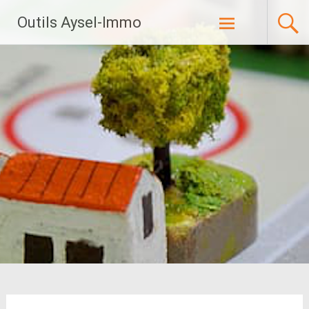
Aller
Outils Aysel-Immo
au
contenu
principal