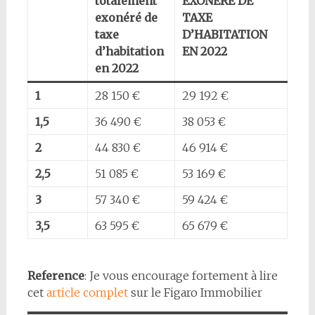
totalement
EXONÉRÉ DE
exonéré de
TAXE
taxe
D’HABITATION
d’habitation
EN 2022
en 2022
1
28 150 €
29 192 €
1,5
36 490 €
38 053 €
2
44 830 €
46 914 €
2,5
51 085 €
53 169 €
3
57 340 €
59 424 €
3,5
63 595 €
65 679 €
Reference
: Je vous encourage fortement à lire
cet
article complet
sur le Figaro Immobilier