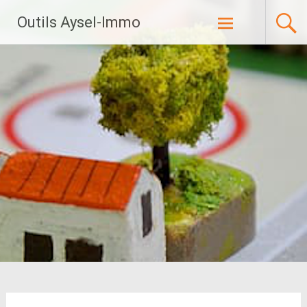
Aller
Outils Aysel-Immo
au
contenu
principal