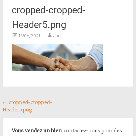
cropped-cropped-
Header5.png
13/06/2021
abo
Navigation
←
cropped-cropped-
Header5.png
de
l'article
Vous vendez un bien
, contactez-nous pour des