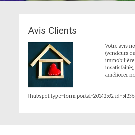
Avis Clients
Votre avis no
(vendeurs ou
immobilière 
insatisfait(e
améliorer no
[hubspot type=form portal=20142532 id=5f23